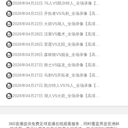
2026年04月22日 76人VS凯尔特人_全场录像【高清回放】
2026年04月22日 开拓者VS马刺_全场录像【高清回放】
2026年04月22日 火箭VS湖人_全场录像【高清回放】
2026年04月28日 活塞VS魔术_全场录像【高清回放】
2026年04月28日 雷霆VS太阳_全场录像【高清回放】
2026年04月28日 森林狼VS掘金_全场录像【高清回放】
2026年04月27日 骑士VS猛龙_全场录像【高清回放】
2026年04月27日 马刺VS开拓者_全场录像【高清回放】
2026年04月27日 凯尔特人VS76人_全场录像【高清回放】
2026年04月27日 湖人VS火箭_全场录像【高清回放】
360直播提供免费足球直播在线观看服务，同时覆盖男篮亚洲杯