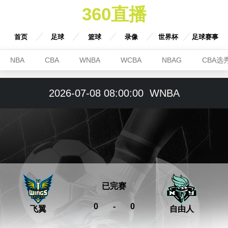
360直播
首页
足球
篮球
录像
世界杯
足球赛事
NBA
CBA
WNBA
WCBA
NBAG
CBA选
2026-07-08 08:00:00
WNBA
已完赛
0
-
0
飞翼
自由人