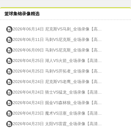
篮球集锦录像精选
2026年06月14日 尼克斯VS马刺_全场录像【高清回放】
2026年06月11日 马刺VS尼克斯_全场录像【高清回放】
2026年06月09日 马刺VS尼克斯_全场录像【高清回放】
2026年04月25日 湖人VS火箭_全场录像【高清回放】
2026年04月25日 马刺VS开拓者_全场录像【高清回放】
2026年04月24日 尼克斯VS老鹰_全场录像【高清回放】
2026年04月24日 骑士VS猛龙_全场录像【高清回放】
2026年04月24日 掘金VS森林狼_全场录像【高清回放】
2026年04月23日 魔术VS活塞_全场录像【高清回放】
2026年04月23日 太阳VS雷霆_全场录像【高清回放】