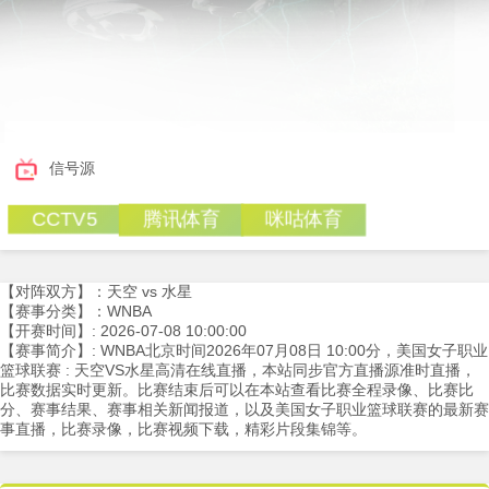
信号源
腾讯体育
咪咕体育
CCTV5
【对阵双方】：天空 vs 水星
【赛事分类】：WNBA
【开赛时间】: 2026-07-08 10:00:00
【赛事简介】: WNBA北京时间2026年07月08日 10:00分，美国女子职业
篮球联赛 : 天空VS水星高清在线直播，本站同步官方直播源准时直播，
比赛数据实时更新。比赛结束后可以在本站查看比赛全程录像、比赛比
分、赛事结果、赛事相关新闻报道，以及美国女子职业篮球联赛的最新赛
事直播，比赛录像，比赛视频下载，精彩片段集锦等。