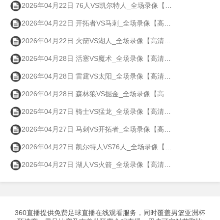
2026年04月22日 76人VS凯尔特人_全场录像【高清回放】
2026年04月22日 开拓者VS马刺_全场录像【高清回放】
2026年04月22日 火箭VS湖人_全场录像【高清回放】
2026年04月28日 活塞VS魔术_全场录像【高清回放】
2026年04月28日 雷霆VS太阳_全场录像【高清回放】
2026年04月28日 森林狼VS掘金_全场录像【高清回放】
2026年04月27日 骑士VS猛龙_全场录像【高清回放】
2026年04月27日 马刺VS开拓者_全场录像【高清回放】
2026年04月27日 凯尔特人VS76人_全场录像【高清回放】
2026年04月27日 湖人VS火箭_全场录像【高清回放】
360直播提供免费足球直播在线观看服务，同时覆盖男篮亚洲杯