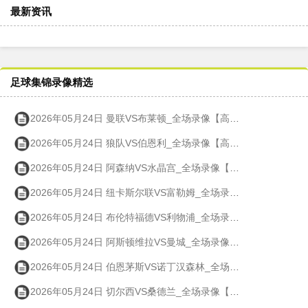
最新资讯
足球集锦录像精选
2026年05月24日 曼联VS布莱顿_全场录像【高清回放】
2026年05月24日 狼队VS伯恩利_全场录像【高清回放】
2026年05月24日 阿森纳VS水晶宫_全场录像【高清回放】
2026年05月24日 纽卡斯尔联VS富勒姆_全场录像【高清回放】
2026年05月24日 布伦特福德VS利物浦_全场录像【高清回放】
2026年05月24日 阿斯顿维拉VS曼城_全场录像【高清回放】
2026年05月24日 伯恩茅斯VS诺丁汉森林_全场录像【高清回放】
2026年05月24日 切尔西VS桑德兰_全场录像【高清回放】