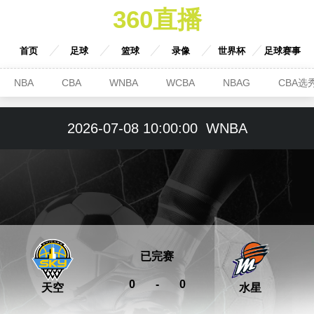
360直播
首页
足球
篮球
录像
世界杯
足球赛事
NBA
CBA
WNBA
WCBA
NBAG
CBA选
2026-07-08 10:00:00
WNBA
已完赛
0
-
0
天空
水星