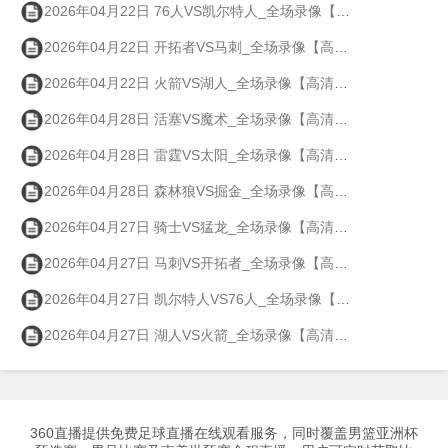
2026年04月22日 76人VS凯尔特人_全场录像【高清回放】
2026年04月22日 开拓者VS马刺_全场录像【高清回放】
2026年04月22日 火箭VS湖人_全场录像【高清回放】
2026年04月28日 活塞VS魔术_全场录像【高清回放】
2026年04月28日 雷霆VS太阳_全场录像【高清回放】
2026年04月28日 森林狼VS掘金_全场录像【高清回放】
2026年04月27日 骑士VS猛龙_全场录像【高清回放】
2026年04月27日 马刺VS开拓者_全场录像【高清回放】
2026年04月27日 凯尔特人VS76人_全场录像【高清回放】
2026年04月27日 湖人VS火箭_全场录像【高清回放】
360直播提供免费足球直播在线观看服务，同时覆盖男篮亚洲杯