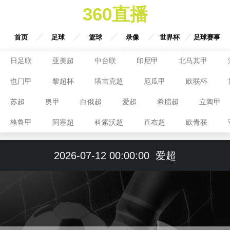
360直播
首页
足球
篮球
录像
世界杯
足球赛事
日足联
亚美超
中台联
印尼甲
北马其甲
也门甲
黎超杯
塔吉克超
厄瓜甲
欧联杯
苏超
奥甲
白俄超
爱超
希腊超
立陶甲
格鲁甲
阿塞超
科索沃超
直布超
欧青联
2026-07-12 00:00:00
爱超