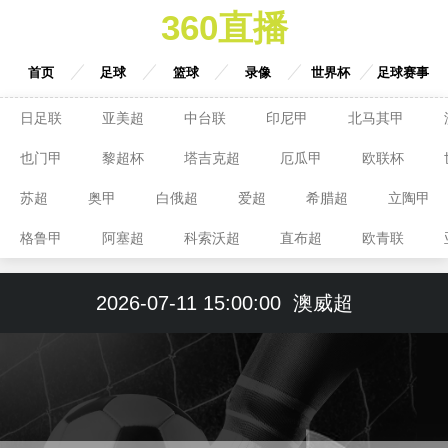
360直播
首页
足球
篮球
录像
世界杯
足球赛事
日足联
亚美超
中台联
印尼甲
北马其甲
也门甲
黎超杯
塔吉克超
厄瓜甲
欧联杯
苏超
奥甲
白俄超
爱超
希腊超
立陶甲
格鲁甲
阿塞超
科索沃超
直布超
欧青联
2026-07-11 15:00:00
澳威超