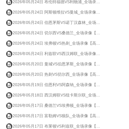
2026年05月24日 布伦特福德VS利物浦_全场录像【高清回放】
2026年05月24日 阿斯顿维拉VS曼城_全场录像【高清回放】
2026年05月24日 伯恩茅斯VS诺丁汉森林_全场录像【高清回放】
2026年05月24日 切尔西VS桑德兰_全场录像【高清回放】
2026年05月24日 埃弗顿VS热刺_全场录像【高清回放】
2026年05月24日 利兹联VS西汉姆联_全场录像【高清回放】
2026年05月20日 曼城VS伯恩茅斯_全场录像【高清回放】
2026年05月20日 热刺VS切尔西_全场录像【高清回放】
2026年05月19日 伯恩利VS阿森纳_全场录像【高清回放】
2026年05月18日 西汉姆联VS纽卡斯尔联_全场录像【高清回放】
2026年05月17日 桑德兰VS埃弗顿_全场录像【高清回放】
2026年05月17日 富勒姆VS狼队_全场录像【高清回放】
2026年05月17日 布莱顿VS利兹联_全场录像【高清回放】