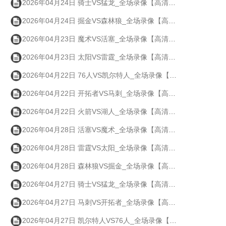
2026年04月24日 骑士VS猛龙_全场录像【高清回放】
2026年04月24日 掘金VS森林狼_全场录像【高清回放】
2026年04月23日 魔术VS活塞_全场录像【高清回放】
2026年04月23日 太阳VS雷霆_全场录像【高清回放】
2026年04月22日 76人VS凯尔特人_全场录像【高清回放】
2026年04月22日 开拓者VS马刺_全场录像【高清回放】
2026年04月22日 火箭VS湖人_全场录像【高清回放】
2026年04月28日 活塞VS魔术_全场录像【高清回放】
2026年04月28日 雷霆VS太阳_全场录像【高清回放】
2026年04月28日 森林狼VS掘金_全场录像【高清回放】
2026年04月27日 骑士VS猛龙_全场录像【高清回放】
2026年04月27日 马刺VS开拓者_全场录像【高清回放】
2026年04月27日 凯尔特人VS76人_全场录像【高清回放】