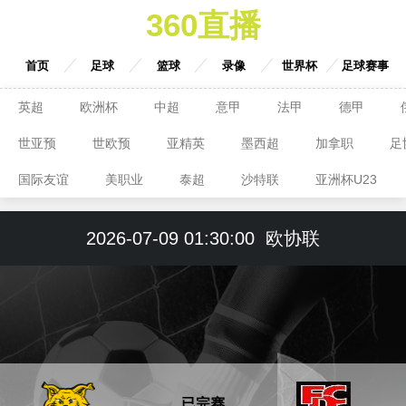
360直播
首页
足球
篮球
录像
世界杯
足球赛事
英超
欧洲杯
中超
意甲
法甲
德甲
世亚预
世欧预
亚精英
墨西超
加拿职
足
国际友谊
美职业
泰超
沙特联
亚洲杯U23
2026-07-09 01:30:00
欧协联
已完赛