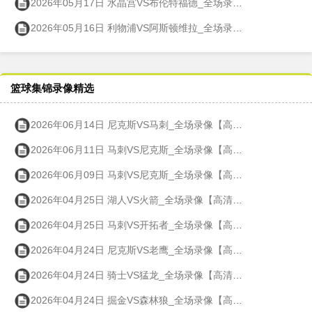
2026年05月17日 水晶宫VS布伦特福德_全场录像【高清回放】
2026年05月16日 利物浦VS阿斯顿维拉_全场录像【高清回放】
篮球集锦录像精选
2026年06月14日 尼克斯VS马刺_全场录像【高清回放】
2026年06月11日 马刺VS尼克斯_全场录像【高清回放】
2026年06月09日 马刺VS尼克斯_全场录像【高清回放】
2026年04月25日 湖人VS火箭_全场录像【高清回放】
2026年04月25日 马刺VS开拓者_全场录像【高清回放】
2026年04月24日 尼克斯VS老鹰_全场录像【高清回放】
2026年04月24日 骑士VS猛龙_全场录像【高清回放】
2026年04月24日 掘金VS森林狼_全场录像【高清回放】