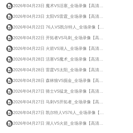
2026年04月23日 魔术VS活塞_全场录像【高清回放】
2026年04月23日 太阳VS雷霆_全场录像【高清回放】
2026年04月22日 76人VS凯尔特人_全场录像【高清回放】
2026年04月22日 开拓者VS马刺_全场录像【高清回放】
2026年04月22日 火箭VS湖人_全场录像【高清回放】
2026年04月28日 活塞VS魔术_全场录像【高清回放】
2026年04月28日 雷霆VS太阳_全场录像【高清回放】
2026年04月28日 森林狼VS掘金_全场录像【高清回放】
2026年04月27日 骑士VS猛龙_全场录像【高清回放】
2026年04月27日 马刺VS开拓者_全场录像【高清回放】
2026年04月27日 凯尔特人VS76人_全场录像【高清回放】
2026年04月27日 湖人VS火箭_全场录像【高清回放】