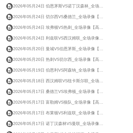
2026年05月24日 伯恩茅斯VS诺丁汉森林_全场录像【高清回放】
2026年05月24日 切尔西VS桑德兰_全场录像【高清回放】
2026年05月24日 埃弗顿VS热刺_全场录像【高清回放】
2026年05月24日 利兹联VS西汉姆联_全场录像【高清回放】
2026年05月20日 曼城VS伯恩茅斯_全场录像【高清回放】
2026年05月20日 热刺VS切尔西_全场录像【高清回放】
2026年05月19日 伯恩利VS阿森纳_全场录像【高清回放】
2026年05月18日 西汉姆联VS纽卡斯尔联_全场录像【高清回放】
2026年05月17日 桑德兰VS埃弗顿_全场录像【高清回放】
2026年05月17日 富勒姆VS狼队_全场录像【高清回放】
2026年05月17日 布莱顿VS利兹联_全场录像【高清回放】
2026年05月17日 诺丁汉森林VS曼联_全场录像【高清回放】