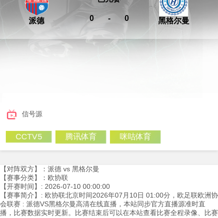
0
-
0
派德
黑格尔曼
信号源
腾讯体育
咪咕体育
CCTV5
【对阵双方】：派德 vs 黑格尔曼
【赛事分类】：欧协联
【开赛时间】: 2026-07-10 00:00:00
【赛事简介】: 欧协联北京时间2026年07月10日 01:00分，欧足联欧洲协
会联赛 : 派德VS黑格尔曼高清在线直播，本站同步官方直播源准时直
播，比赛数据实时更新。比赛结束后可以在本站查看比赛全程录像、比赛