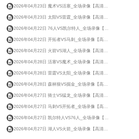
2026年04月23日 魔术VS活塞_全场录像【高清回放】
2026年04月23日 太阳VS雷霆_全场录像【高清回放】
2026年04月22日 76人VS凯尔特人_全场录像【高清回放】
2026年04月22日 开拓者VS马刺_全场录像【高清回放】
2026年04月22日 火箭VS湖人_全场录像【高清回放】
2026年04月28日 活塞VS魔术_全场录像【高清回放】
2026年04月28日 雷霆VS太阳_全场录像【高清回放】
2026年04月28日 森林狼VS掘金_全场录像【高清回放】
2026年04月27日 骑士VS猛龙_全场录像【高清回放】
2026年04月27日 马刺VS开拓者_全场录像【高清回放】
2026年04月27日 凯尔特人VS76人_全场录像【高清回放】
2026年04月27日 湖人VS火箭_全场录像【高清回放】