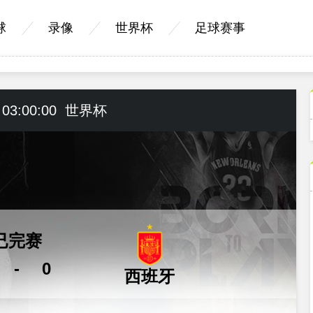
球
录像
世界杯
足球赛事
 03:00:00
世界杯
已完赛
-
0
西班牙