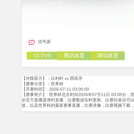
信号源
腾讯体育
咪咕体育
CCTV5
【对阵双方】：比利时 vs 西班牙
【赛事分类】：世界杯
【开赛时间】: 2026-07-11 03:00:00
【赛事简介】: 世界杯北京时间2026年07月11日 03:00分
步官方直播源准时直播，比赛数据实时更新。比赛结束后可
道，以及世界杯的最新赛事直播，比赛录像，比赛视频下载