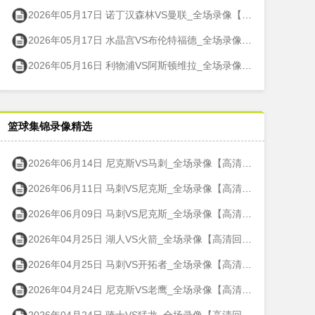
2026年05月17日 诺丁汉森林VS曼联_全场录像【高清回放】
2026年05月17日 水晶宫VS布伦特福德_全场录像【高清回放】
2026年05月16日 利物浦VS阿斯顿维拉_全场录像【高清回放】
篮球集锦录像精选
2026年06月14日 尼克斯VS马刺_全场录像【高清回放】
2026年06月11日 马刺VS尼克斯_全场录像【高清回放】
2026年06月09日 马刺VS尼克斯_全场录像【高清回放】
2026年04月25日 湖人VS火箭_全场录像【高清回放】
2026年04月25日 马刺VS开拓者_全场录像【高清回放】
2026年04月24日 尼克斯VS老鹰_全场录像【高清回放】
2026年04月24日 骑士VS猛龙_全场录像【高清回放】