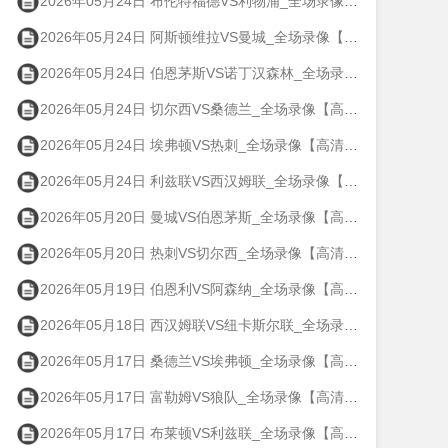
2026年05月24日 布伦特福德VS利物浦_全场录像【高清回放】
2026年05月24日 阿斯顿维拉VS曼城_全场录像【高清回放】
2026年05月24日 伯恩茅斯VS诺丁汉森林_全场录像【高清回放】
2026年05月24日 切尔西VS桑德兰_全场录像【高清回放】
2026年05月24日 埃弗顿VS热刺_全场录像【高清回放】
2026年05月24日 利兹联VS西汉姆联_全场录像【高清回放】
2026年05月20日 曼城VS伯恩茅斯_全场录像【高清回放】
2026年05月20日 热刺VS切尔西_全场录像【高清回放】
2026年05月19日 伯恩利VS阿森纳_全场录像【高清回放】
2026年05月18日 西汉姆联VS纽卡斯尔联_全场录像【高清回放】
2026年05月17日 桑德兰VS埃弗顿_全场录像【高清回放】
2026年05月17日 富勒姆VS狼队_全场录像【高清回放】
2026年05月17日 布莱顿VS利兹联_全场录像【高清回放】