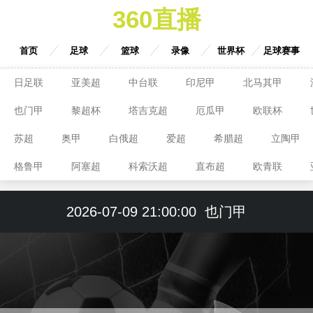
360直播
首页
足球
篮球
录像
世界杯
足球赛事
日足联
亚美超
中台联
印尼甲
北马其甲
也门甲
黎超杯
塔吉克超
厄瓜甲
欧联杯
苏超
奥甲
白俄超
爱超
希腊超
立陶甲
格鲁甲
阿塞超
科索沃超
直布超
欧青联
2026-07-09 21:00:00
也门甲