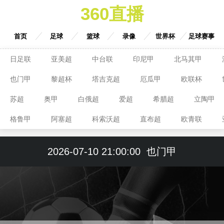
360直播
首页
足球
篮球
录像
世界杯
足球赛事
日足联
亚美超
中台联
印尼甲
北马其甲
也门甲
黎超杯
塔吉克超
厄瓜甲
欧联杯
苏超
奥甲
白俄超
爱超
希腊超
立陶甲
格鲁甲
阿塞超
科索沃超
直布超
欧青联
2026-07-10 21:00:00
也门甲