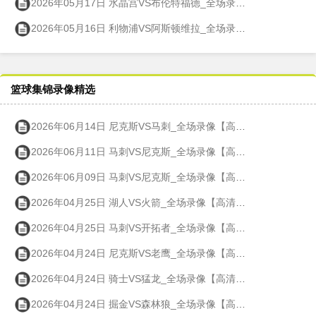
2026年05月17日 水晶宫VS布伦特福德_全场录像【高清回放】
2026年05月16日 利物浦VS阿斯顿维拉_全场录像【高清回放】
篮球集锦录像精选
2026年06月14日 尼克斯VS马刺_全场录像【高清回放】
2026年06月11日 马刺VS尼克斯_全场录像【高清回放】
2026年06月09日 马刺VS尼克斯_全场录像【高清回放】
2026年04月25日 湖人VS火箭_全场录像【高清回放】
2026年04月25日 马刺VS开拓者_全场录像【高清回放】
2026年04月24日 尼克斯VS老鹰_全场录像【高清回放】
2026年04月24日 骑士VS猛龙_全场录像【高清回放】
2026年04月24日 掘金VS森林狼_全场录像【高清回放】