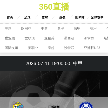
360直播
首页
足球
篮球
录像
世界杯
足球赛事
英超
欧洲杯
中超
意甲
法甲
德甲
世亚预
世欧预
亚精英
墨西超
加拿职
足
国际友谊
美职业
泰超
沙特联
亚洲杯U23
2026-07-11 19:00:00
中甲
已完赛