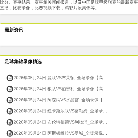
比分、赛事结果、赛事相关新闻报道，以及中国足球甲级联赛的最新赛事
直播，比赛录像，比赛视频下载，精彩片段集锦等。
最新资讯
足球集锦录像精选
2026年05月24日 曼联VS布莱顿_全场录像【高清回放】
2026年05月24日 狼队VS伯恩利_全场录像【高清回放】
2026年05月24日 阿森纳VS水晶宫_全场录像【高清回放】
2026年05月24日 纽卡斯尔联VS富勒姆_全场录像【高清回放】
2026年05月24日 布伦特福德VS利物浦_全场录像【高清回放】
2026年05月24日 阿斯顿维拉VS曼城_全场录像【高清回放】