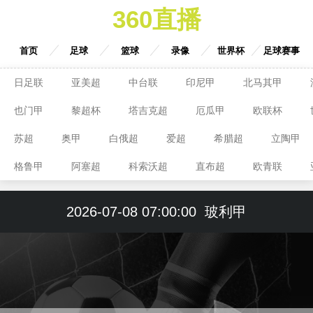
360直播
首页
足球
篮球
录像
世界杯
足球赛事
日足联
亚美超
中台联
印尼甲
北马其甲
也门甲
黎超杯
塔吉克超
厄瓜甲
欧联杯
苏超
奥甲
白俄超
爱超
希腊超
立陶甲
格鲁甲
阿塞超
科索沃超
直布超
欧青联
2026-07-08 07:00:00
玻利甲