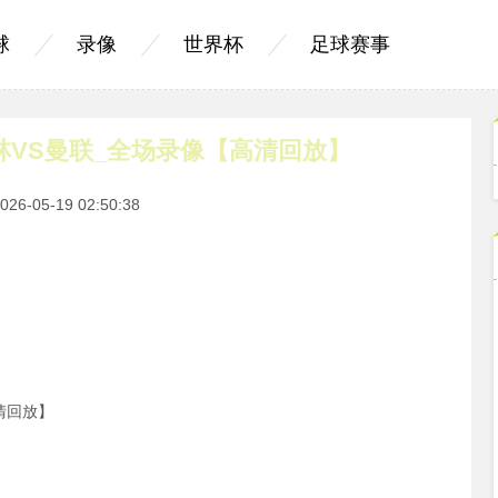
球
录像
世界杯
足球赛事
汉森林VS曼联_全场录像【高清回放】
-05-19 02:50:38
高清回放】