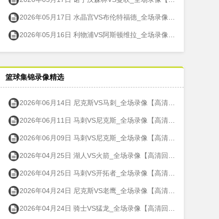
2026年05月17日 水晶宫VS布伦特福德_全场录像【高清回放】
2026年05月16日 利物浦VS阿斯顿维拉_全场录像【高清回放】
篮球集锦录像精选
2026年06月14日 尼克斯VS马刺_全场录像【高清回放】
2026年06月11日 马刺VS尼克斯_全场录像【高清回放】
2026年06月09日 马刺VS尼克斯_全场录像【高清回放】
2026年04月25日 湖人VS火箭_全场录像【高清回放】
2026年04月25日 马刺VS开拓者_全场录像【高清回放】
2026年04月24日 尼克斯VS老鹰_全场录像【高清回放】
2026年04月24日 骑士VS猛龙_全场录像【高清回放】