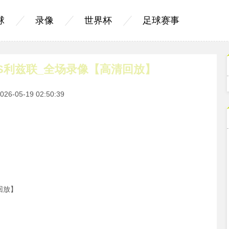
球
录像
世界杯
足球赛事
顿VS利兹联_全场录像【高清回放】
-05-19 02:50:39
回放】