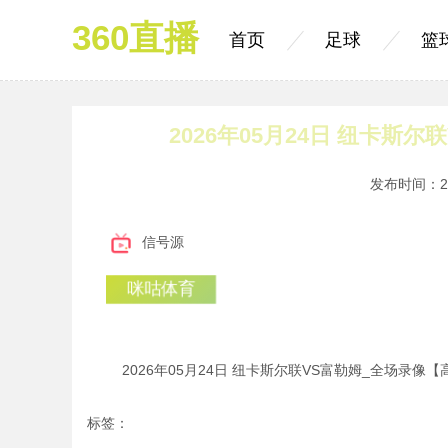
360直播
首页
足球
篮
2026年05月24日 纽卡斯
发布时间：2026
信号源
咪咕体育
2026年05月24日 纽卡斯尔联VS富勒姆_全场录像
标签：