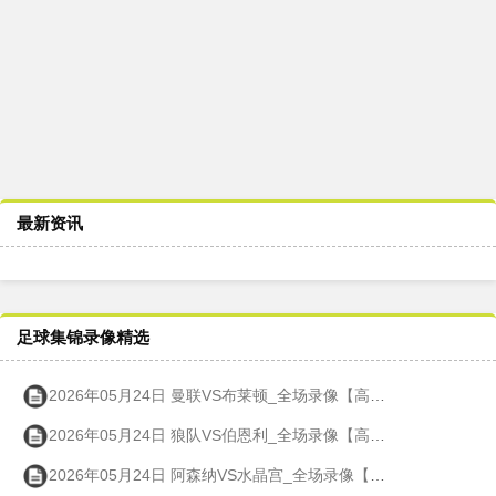
最新资讯
足球集锦录像精选
2026年05月24日 曼联VS布莱顿_全场录像【高清回放】
2026年05月24日 狼队VS伯恩利_全场录像【高清回放】
2026年05月24日 阿森纳VS水晶宫_全场录像【高清回放】