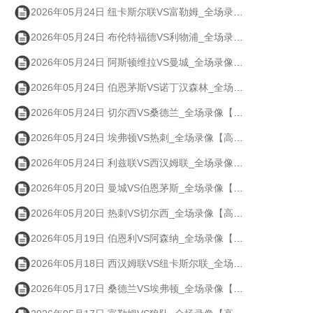
2026年05月24日 纽卡斯尔联VS富勒姆_全场录像【高清回放】
2026年05月24日 布伦特福德VS利物浦_全场录像【高清回放】
2026年05月24日 阿斯顿维拉VS曼城_全场录像【高清回放】
2026年05月24日 伯恩茅斯VS诺丁汉森林_全场录像【高清回放】
2026年05月24日 切尔西VS桑德兰_全场录像【高清回放】
2026年05月24日 埃弗顿VS热刺_全场录像【高清回放】
2026年05月24日 利兹联VS西汉姆联_全场录像【高清回放】
2026年05月20日 曼城VS伯恩茅斯_全场录像【高清回放】
2026年05月20日 热刺VS切尔西_全场录像【高清回放】
2026年05月19日 伯恩利VS阿森纳_全场录像【高清回放】
2026年05月18日 西汉姆联VS纽卡斯尔联_全场录像【高清回放】
2026年05月17日 桑德兰VS埃弗顿_全场录像【高清回放】