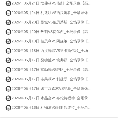
2026年05月24日 埃弗顿VS热刺_全场录像【高清回放】
2026年05月24日 利兹联VS西汉姆联_全场录像【高清回放】
2026年05月20日 曼城VS伯恩茅斯_全场录像【高清回放】
2026年05月20日 热刺VS切尔西_全场录像【高清回放】
2026年05月19日 伯恩利VS阿森纳_全场录像【高清回放】
2026年05月18日 西汉姆联VS纽卡斯尔联_全场录像【高清回放】
2026年05月17日 桑德兰VS埃弗顿_全场录像【高清回放】
2026年05月17日 富勒姆VS狼队_全场录像【高清回放】
2026年05月17日 布莱顿VS利兹联_全场录像【高清回放】
2026年05月17日 诺丁汉森林VS曼联_全场录像【高清回放】
2026年05月17日 水晶宫VS布伦特福德_全场录像【高清回放】
2026年05月16日 利物浦VS阿斯顿维拉_全场录像【高清回放】