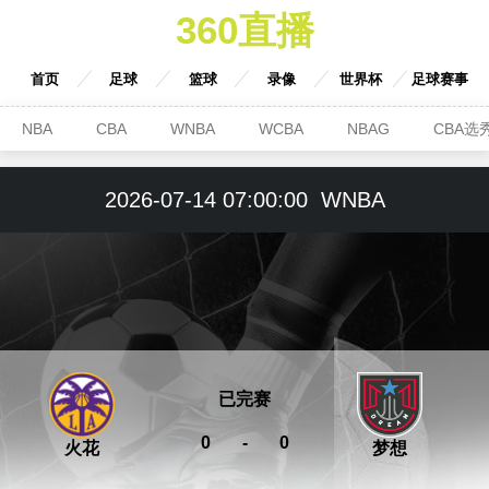
360直播
首页
足球
篮球
录像
世界杯
足球赛事
NBA
CBA
WNBA
WCBA
NBAG
CBA选
2026-07-14 07:00:00
WNBA
已完赛
0
-
0
火花
梦想