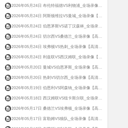
2026年05月24日 布伦特福德VS利物浦_全场录像【高清回放】
2026年05月24日 阿斯顿维拉VS曼城_全场录像【高清回放】
2026年05月24日 伯恩茅斯VS诺丁汉森林_全场录像【高清回放】
2026年05月24日 切尔西VS桑德兰_全场录像【高清回放】
2026年05月24日 埃弗顿VS热刺_全场录像【高清回放】
2026年05月24日 利兹联VS西汉姆联_全场录像【高清回放】
2026年05月20日 曼城VS伯恩茅斯_全场录像【高清回放】
2026年05月20日 热刺VS切尔西_全场录像【高清回放】
2026年05月19日 伯恩利VS阿森纳_全场录像【高清回放】
2026年05月18日 西汉姆联VS纽卡斯尔联_全场录像【高清回放】
2026年05月17日 桑德兰VS埃弗顿_全场录像【高清回放】
2026年05月17日 富勒姆VS狼队_全场录像【高清回放】