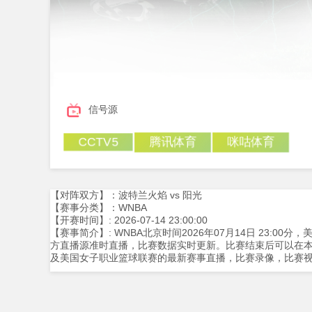
信号源
腾讯体育
咪咕体育
CCTV5
【对阵双方】：波特兰火焰 vs 阳光
【赛事分类】：WNBA
【开赛时间】: 2026-07-14 23:00:00
【赛事简介】: WNBA北京时间2026年07月14日 23:0
方直播源准时直播，比赛数据实时更新。比赛结束后可以在
及美国女子职业篮球联赛的最新赛事直播，比赛录像，比赛