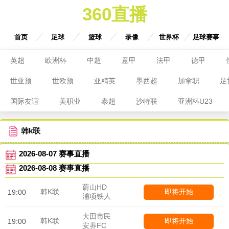
360直播
首页
足球
篮球
录像
世界杯
足球赛事
英超
欧洲杯
中超
意甲
法甲
德甲
世亚预
世欧预
亚精英
墨西超
加拿职
足
国际友谊
美职业
泰超
沙特联
亚洲杯U23
韩k联
2026-08-07 赛事直播
2026-08-08 赛事直播
蔚山HD
韩K联
即将开始
19:00
浦项铁人
大田市民
韩K联
即将开始
19:00
安养FC