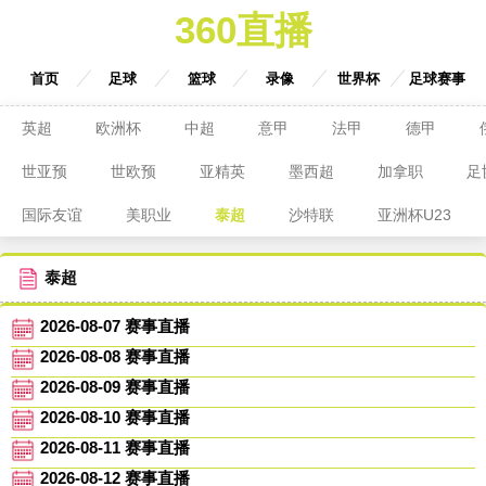
360直播
首页
足球
篮球
录像
世界杯
足球赛事
英超
欧洲杯
中超
意甲
法甲
德甲
世亚预
世欧预
亚精英
墨西超
加拿职
足
国际友谊
美职业
泰超
沙特联
亚洲杯U23
泰超
2026-08-07 赛事直播
2026-08-08 赛事直播
2026-08-09 赛事直播
2026-08-10 赛事直播
2026-08-11 赛事直播
2026-08-12 赛事直播