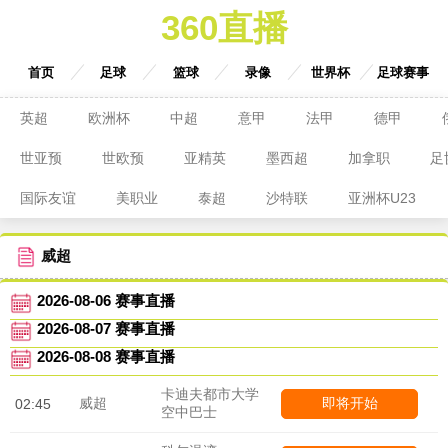
360直播
首页
足球
篮球
录像
世界杯
足球赛事
英超
欧洲杯
中超
意甲
法甲
德甲
世亚预
世欧预
亚精英
墨西超
加拿职
足
国际友谊
美职业
泰超
沙特联
亚洲杯U23
威超
2026-08-06 赛事直播
2026-08-07 赛事直播
2026-08-08 赛事直播
卡迪夫都市大学
威超
即将开始
02:45
空中巴士