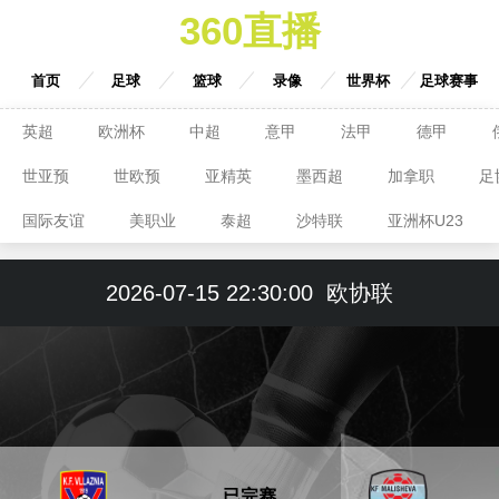
360直播
首页
足球
篮球
录像
世界杯
足球赛事
英超
欧洲杯
中超
意甲
法甲
德甲
世亚预
世欧预
亚精英
墨西超
加拿职
足
国际友谊
美职业
泰超
沙特联
亚洲杯U23
2026-07-15 22:30:00
欧协联
已完赛