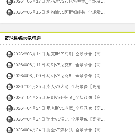
2026年05月17日 水晶宫VS布伦特福德_全场录像【高清回放】
2026年05月16日 利物浦VS阿斯顿维拉_全场录像【高清回放】
篮球集锦录像精选
2026年06月14日 尼克斯VS马刺_全场录像【高清回放】
2026年06月11日 马刺VS尼克斯_全场录像【高清回放】
2026年06月09日 马刺VS尼克斯_全场录像【高清回放】
2026年04月25日 湖人VS火箭_全场录像【高清回放】
2026年04月25日 马刺VS开拓者_全场录像【高清回放】
2026年04月24日 尼克斯VS老鹰_全场录像【高清回放】
2026年04月24日 骑士VS猛龙_全场录像【高清回放】
2026年04月24日 掘金VS森林狼_全场录像【高清回放】