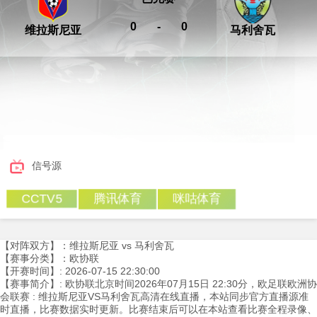
0
-
0
维拉斯尼亚
马利舍瓦
信号源
腾讯体育
咪咕体育
CCTV5
【对阵双方】：维拉斯尼亚 vs 马利舍瓦
【赛事分类】：欧协联
【开赛时间】: 2026-07-15 22:30:00
【赛事简介】: 欧协联北京时间2026年07月15日 22:30分，欧足联欧洲协
会联赛 : 维拉斯尼亚VS马利舍瓦高清在线直播，本站同步官方直播源准
时直播，比赛数据实时更新。比赛结束后可以在本站查看比赛全程录像、